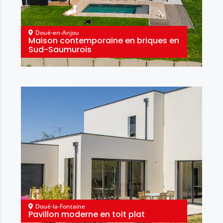
Doué-en-Anjou
Maison contemporaine en briques en
Sud-Saumurois
Doué-la-Fontaine
Pavillon moderne en toit plat