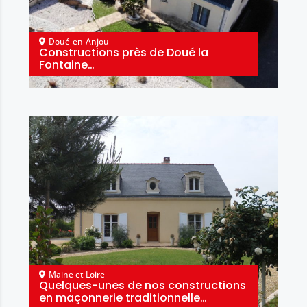
Doué-en-Anjou
Constructions près de Doué la
Fontaine…
Maine et Loire
Quelques-unes de nos constructions
en maçonnerie traditionnelle…